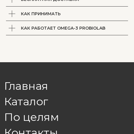
Связь и соцсети
Позвоните нам
+7 (921) 723-10-26
КАК ПРИНИМАТЬ
КАК РАБОТАЕТ OMEGA-3 PROBIOLAB
*БАД. Не является лекарственным средством. Перед
применением следует проконсультироваться с врачом.
Эксклюзивный дистрибьютор на территории Вологодской области:
ИП Гусейнов В. Ф. ИНН 352823884366
Политика в отношении обработки персональных данных
Согласие на обработку персональных данных пользователя