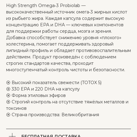
High Strength Omega‑3 Probiolab —
высококачественный источник омега‑3 жирных кислот
из рыбьего жира. Каждая капсула содержит высокую
концентрацию EPA и DHA — ключевых компонентов
для поддержки работы сердца, мозга и зрения.
Добавка способствует снижению уровня «плохого»
холестерина, помогает поддерживать здоровый
липидный профиль и обладает противовоспалительным
действием. Продукт произведён с соблюдением
строгих стандартов качества, проходит
многоступенчатый контроль чистоты и безопасности.
Главная
⦿ Высокий показатель свежести (TOTOX 5)
⦿ 330 EPA и 220 DHA на капсулу
Каталог
⦿ Форма этиловых эфиров
⦿ Строгий контроль на отсутствие тяжёлых металлов и
По целям
токсинов
Контакты
⦿ Страна производства: Великобритания
БЕСПЛАТНАЯ ДОСТАВКА