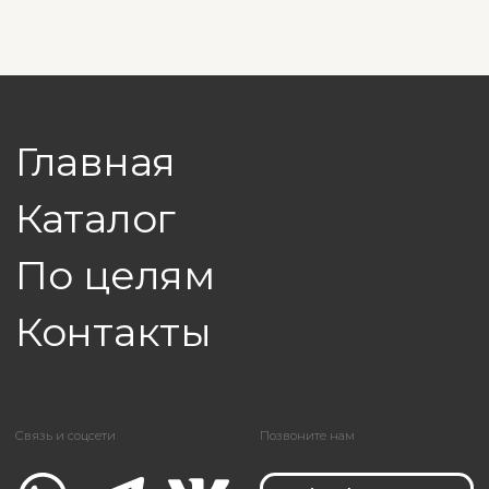
*БАД. Не является лекарственным средством. Перед
применением следует проконсультироваться с врачом.
Эксклюзивный дистрибьютор на территории Вологодской области:
ИП Гусейнов В. Ф. ИНН 352823884366
Политика в отношении обработки персональных данных
Согласие на обработку персональных данных пользователя