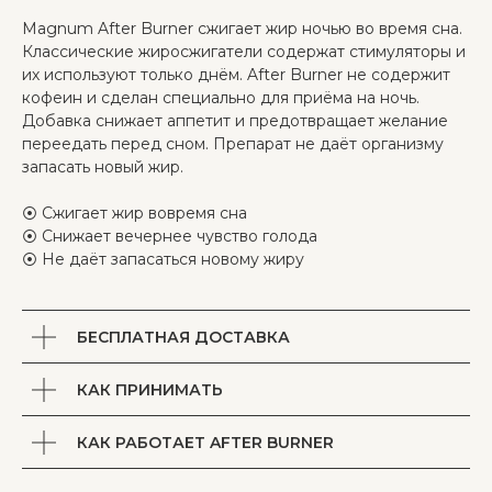
Magnum After Burner сжигает жир ночью во время сна.
Классические жиросжигатели содержат стимуляторы и
их используют только днём. After Burner не содержит
кофеин и сделан специально для приёма на ночь.
Добавка снижает аппетит и предотвращает желание
переедать перед сном. Препарат не даёт организму
запасать новый жир.
Главная
⦿ Сжигает жир вовремя сна
Каталог
⦿ Снижает вечернее чувство голода
⦿ Не даёт запасаться новому жиру
По целям
Контакты
БЕСПЛАТНАЯ ДОСТАВКА
Связь и соцсети
Позвоните нам
КАК ПРИНИМАТЬ
+7 (921) 723-10-26
КАК РАБОТАЕТ AFTER BURNER