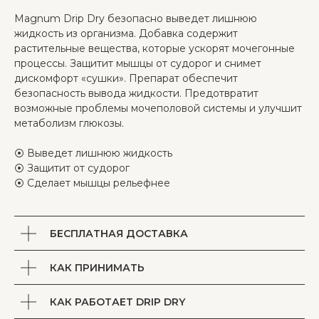
Magnum Drip Dry безопасно выведет лишнюю
жидкость из организма. Добавка содержит
растительные вещества, которые ускорят мочегонные
процессы. Защитит мышцы от судорог и снимет
дискомфорт «сушки». Препарат обеспечит
безопасность вывода жидкости. Предотвратит
возможные проблемы мочеполовой системы и улучшит
метаболизм глюкозы.
Главная
Каталог
⦿ Выведет лишнюю жидкость
⦿ Защитит от судорог
По целям
⦿ Сделает мышцы рельефнее
Контакты
БЕСПЛАТНАЯ ДОСТАВКА
Связь и соцсети
Позвоните нам
КАК ПРИНИМАТЬ
+7 (921) 723-10-26
КАК РАБОТАЕТ DRIP DRY