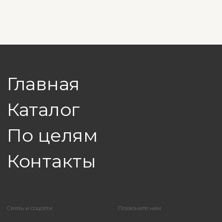
*БАД. Не является лекарственным средством. Перед
применением следует проконсультироваться с врачом.
Эксклюзивный дистрибьютор на территории Вологодской области:
ИП Гусейнов В. Ф. ИНН 352823884366
Политика в отношении обработки персональных данных
Согласие на обработку персональных данных пользователя